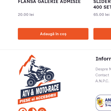
FLANSA GALERIE ADMISIE
SLIDER
400 SE
20.00
lei
65.00
lei
Adaugă în coș
Infor
Despre N
Contact
A.N.P.C.