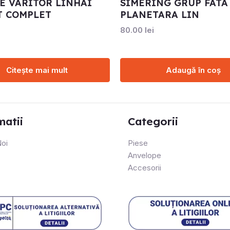
E VARITOR LINHAI
SIMERING GRUP FATA
T COMPLET
PLANETARA LIN
80.00
lei
Citește mai mult
Adaugă în coș
matii
Categorii
oi
Piese
Anvelope
Accesorii