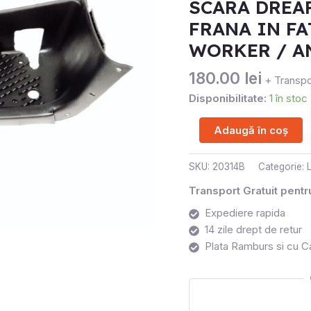
SCARA DREA
PEDALA
FRANA
FRANA IN FA
IN
WORKER / A
FATA
ATV
180.00
lei
+ Transpo
LINHAI
Disponibilitate:
1 în stoc
300
WORKER
Adaugă în coș
/
ANIVERSAR
SKU:
20314B
Categorie:
Transport Gratuit pent
Expediere rapida
14 zile drept de retur
Plata Ramburs si cu C