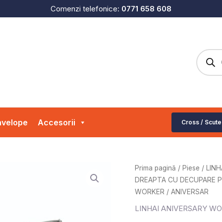
Comenzi telefonice:
0771 658 608
Produc
search
velope
Accesorii
Cross / Scute
Cantitate
Prima pagină
/
Piese
/
LINH
SCARA
DREAPTA CU DECUPARE PE
DREAPTA
WORKER / ANIVERSAR
CU
LINHAI ANIVERSARY W
DECUPARE