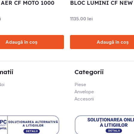
 AER CF MOTO 1000
BLOC LUMINI CF NEW
i
1135.00
lei
Adaugă în coș
Adaugă în coș
matii
Categorii
oi
Piese
Anvelope
Accesorii