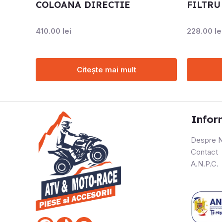
COLOANA DIRECTIE
FILTRU
410.00
lei
228.00
le
Citește mai mult
Infor
Despre N
Contact
A.N.P.C.