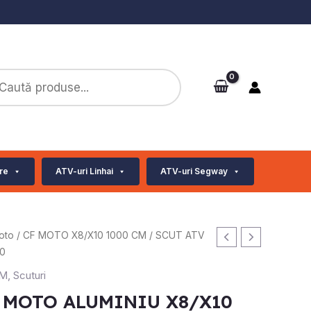
ts
re
ATV-uri Linhai
ATV-uri Segway
oto
/
CF MOTO X8/X10 1000 CM
/ SCUT ATV
0
CM
,
Scuturi
 MOTO ALUMINIU X8/X10