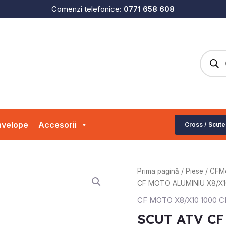
Comenzi telefonice:
0771 658 608
Produc
search
velope
Accesorii
Cross / Scute
Prima pagină
/
Piese
/
CFM
CF MOTO ALUMINIU X8/X1
CF MOTO X8/X10 1000 
SCUT ATV CF