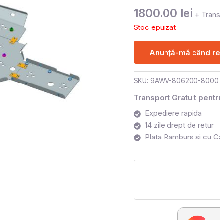
1800.00
lei
+ Trans
Stoc epuizat
Anunță-mă când rev
SKU:
9AWV-806200-8000
Transport Gratuit pent
Expediere rapida
14 zile drept de retur
Plata Ramburs si cu C