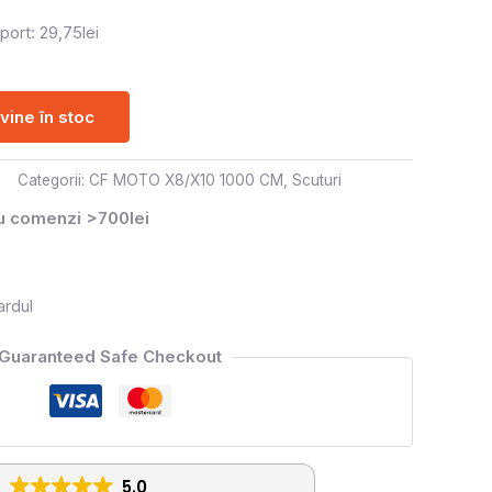
port: 29,75lei
ine în stoc
Categorii:
CF MOTO X8/X10 1000 CM
,
Scuturi
ru comenzi >700lei
ardul
Guaranteed Safe Checkout
5.0