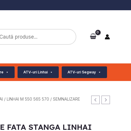
ts
re
ATV-uri Linhai
ATV-uri Segway
AI
/
LINHAI M 550 565 570
/ SEMNALIZARE
E FATA STANGA LINHAI