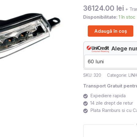
36124.00
lei
+ Tra
Disponibilitate:
1 în stoc
Adaugă în coș
Alege num
SKU:
320
Categorie:
LIN
Transport Gratuit pent
Expediere rapida
14 zile drept de retur
Plata Ramburs si cu C