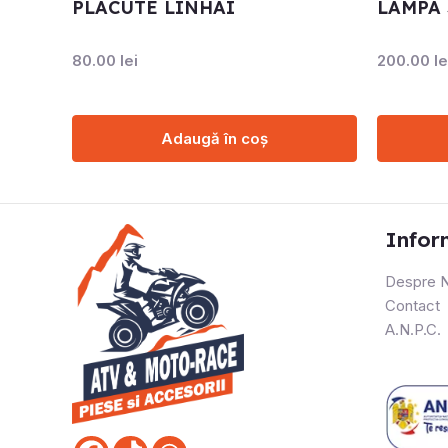
PLACUTE LINHAI
LAMPA 
80.00
lei
200.00
le
Adaugă în coș
Infor
Despre N
Contact
A.N.P.C.