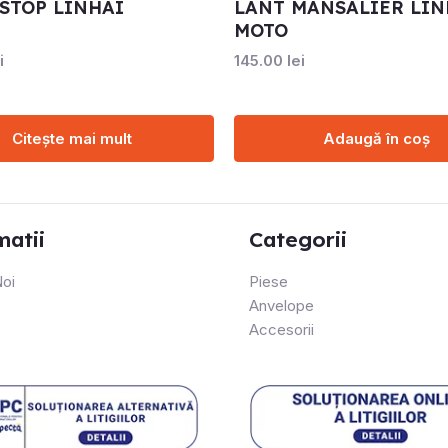
STOP LINHAI
LANT MANSALIER LIN
MOTO
i
145.00
lei
Citește mai mult
Adaugă în coș
matii
Categorii
oi
Piese
Anvelope
Accesorii