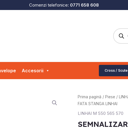
Comenzi telefonice:
0771 658 608
Produc
search
velope
Accesorii
Cross / Scute
Cantitate
Prima pagină
/
Piese
/
LINH
SEMNALIZARE
FATA STANGA LINHAI
FATA
LINHAI M 550 565 570
STANGA
SEMNALIZAR
LINHAI