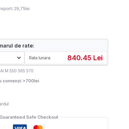
nsport: 29,75lei
arul de rate:
840.45 Lei
Rata lunara:
HAI M 550 565 570
ru comenzi >700lei
ardul
Guaranteed Safe Checkout