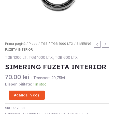
Cantitate
Prima pagină
/
Piese
/
TGB
/
TGB 1000 LTX
/ SIMERING
SIMERING
FUZETA INTERIOR
FUZETA
TGB 1000 LT
,
TGB 1000 LTX
,
TGB 600 LTX
INTERIOR
SIMERING FUZETA INTERIOR
70.00
lei
+ Transport: 29,75lei
Disponibilitate:
1 în stoc
Adaugă în coș
SKU:
512860
Categorii:
TGB 1000 LT
,
TGB 1000 LTX
,
TGB 600 LTX