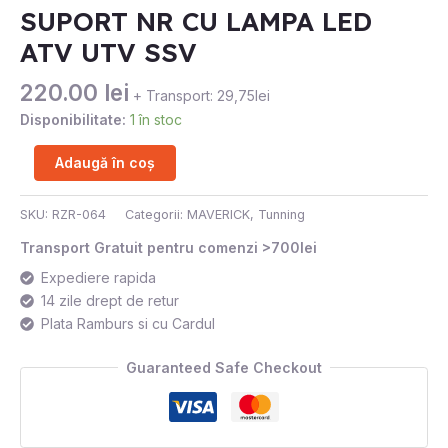
SUPORT NR CU LAMPA LED
LAMPA
ATV UTV SSV
LED
ATV
220.00
lei
UTV
+ Transport: 29,75lei
SSV
Disponibilitate:
1 în stoc
Adaugă în coș
SKU:
RZR-064
Categorii:
MAVERICK
,
Tunning
Transport Gratuit pentru comenzi >700lei
Expediere rapida
14 zile drept de retur
Plata Ramburs si cu Cardul
Guaranteed Safe Checkout