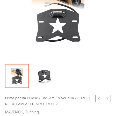
Cantitate
Prima pagină
/
Piese
/
Can-Am
/
MAVERICK
/ SUPORT
SUPORT
NR CU LAMPA LED ATV UTV SSV
NR
MAVERICK
,
Tunning
CU