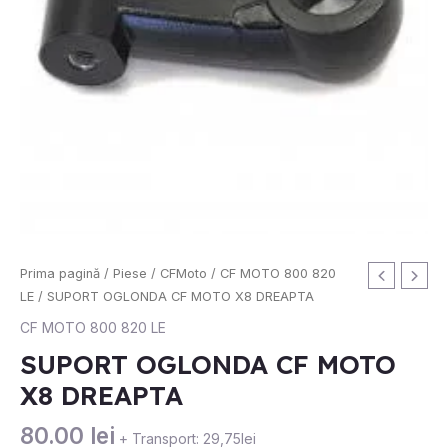
Cantitate
Prima pagină
/
Piese
/
CFMoto
/
CF MOTO 800 820
SUPORT
LE
/ SUPORT OGLONDA CF MOTO X8 DREAPTA
OGLONDA
CF MOTO 800 820 LE
CF
SUPORT OGLONDA CF MOTO
MOTO
X8 DREAPTA
X8
DREAPTA
80.00
lei
+ Transport: 29,75lei