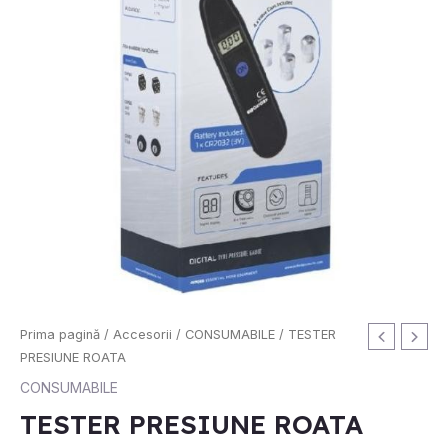
Cantitate
Prima pagină
/
Accesorii
/
CONSUMABILE
/ TESTER
TESTER
PRESIUNE ROATA
PRESIUNE
CONSUMABILE
ROATA
TESTER PRESIUNE ROATA