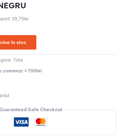
NEGRU
port: 29,75lei
ine în stoc
gorie:
Tobe
ru comenzi >700lei
ardul
Guaranteed Safe Checkout