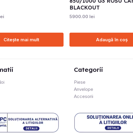
850/1000 G3 ROSU C
BLACKOUT
lei
5900.00
lei
Citește mai mult
Adaugă în coș
matii
Categorii
oi
Piese
Anvelope
Accesorii