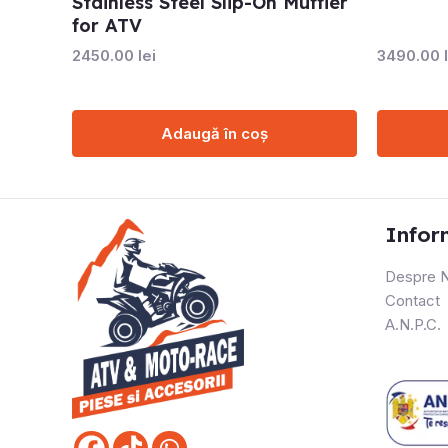
Stainless Steel Slip-On Muffler
for ATV
2450.00
lei
3490.00
Adaugă în coș
Infor
Despre N
Contact
A.N.P.C.