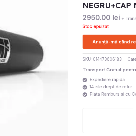
NEGRU+CAP 
2950.00
lei
+ Trans
Stoc epuizat
Anunță-mă când rev
SKU:
014473606183
Cate
Transport Gratuit pent
Expediere rapida
14 zile drept de retur
Plata Ramburs si cu C