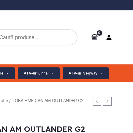
ts
re
ATV-uri Linhai
ATV-uri Segway
Tobe
/ TOBA HMF CAN AM OUTLANDER G2
AN AM OUTLANDER G2