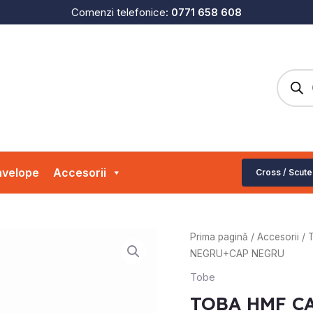
Comenzi telefonice:
0771 658 608
Produc
search
velope
Accesorii
Cross / Scute
Prima pagină
/
Accesorii
/
NEGRU+CAP NEGRU
Tobe
TOBA HMF C