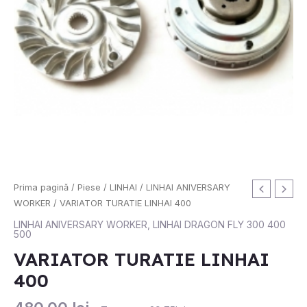
Cantitate
Prima pagină
/
Piese
/
LINHAI
/
LINHAI ANIVERSARY
VARIATOR
WORKER
/ VARIATOR TURATIE LINHAI 400
TURATIE
LINHAI ANIVERSARY WORKER
,
LINHAI DRAGON FLY 300 400
500
LINHAI
400
VARIATOR TURATIE LINHAI
400