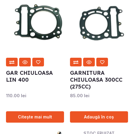
GAR CHIULOASA
GARNITURA
LIN 400
CHIULOASA 300CC
(275CC)
110.00
lei
85.00
lei
Citește mai mult
Adaugă în coș
STOC EPUIZAT