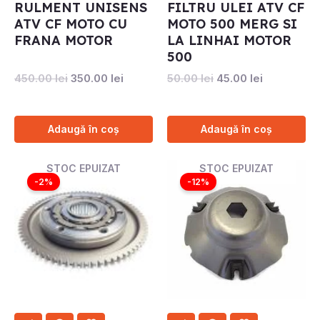
RULMENT UNISENS
FILTRU ULEI ATV CF
ATV CF MOTO CU
MOTO 500 MERG SI
FRANA MOTOR
LA LINHAI MOTOR
500
450.00
lei
350.00
lei
50.00
lei
45.00
lei
Adaugă în coș
Adaugă în coș
Prețul
Prețul
Prețul
Prețul
STOC EPUIZAT
STOC EPUIZAT
inițial
curent
inițial
curent
-2%
-12%
a
este:
a
este:
fost:
1250.00 lei.
fost:
600.00 l
1280.00 lei.
680.00 lei.