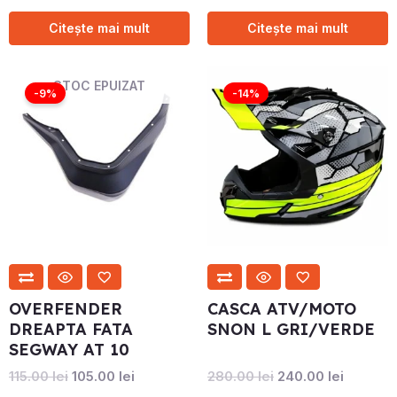
Citește mai mult
Citește mai mult
Prețul
Prețul
Prețul
Prețul
STOC EPUIZAT
inițial
curent
inițial
curent
-9%
-14%
a
este:
a
este:
fost:
105.00 lei.
fost:
240.00 l
115.00 lei.
280.00 lei.
OVERFENDER
CASCA ATV/MOTO
DREAPTA FATA
SNON L GRI/VERDE
SEGWAY AT 10
115.00
lei
105.00
lei
280.00
lei
240.00
lei