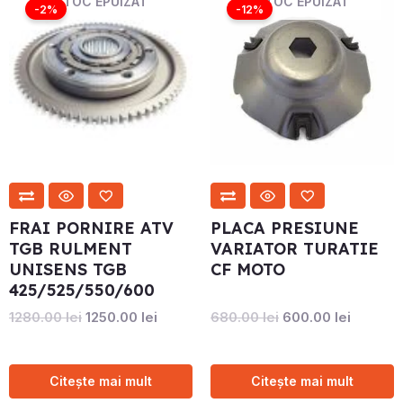
STOC EPUIZAT
STOC EPUIZAT
inițial
curent
inițial
curent
-2%
-12%
a
este:
a
este:
fost:
1250.00 lei.
fost:
600.00 l
1280.00 lei.
680.00 lei.
FRAI PORNIRE ATV
PLACA PRESIUNE
TGB RULMENT
VARIATOR TURATIE
UNISENS TGB
CF MOTO
425/525/550/600
1280.00
lei
1250.00
lei
680.00
lei
600.00
lei
Citește mai mult
Citește mai mult