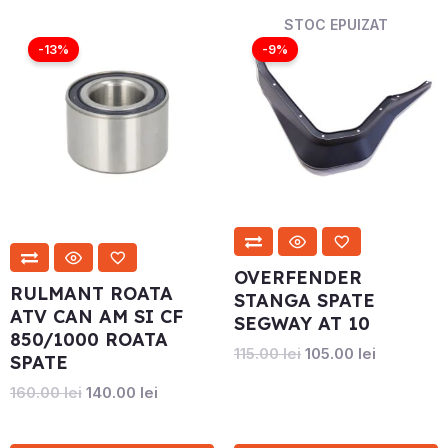
STOC EPUIZAT
Prețul
Prețul
Prețul
Prețul
inițial
curent
inițial
curent
-13%
-9%
a
este:
a
este:
fost:
140.00 lei.
fost:
105.00 lei
160.00 lei.
115.00 lei.
OVERFENDER
RULMANT ROATA
STANGA SPATE
ATV CAN AM SI CF
SEGWAY AT 10
850/1000 ROATA
115.00
lei
105.00
lei
SPATE
160.00
lei
140.00
lei