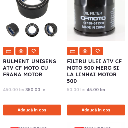
fost:
350.00 lei.
fost:
45.00 lei.
450.00 lei.
50.00 lei.
RULMENT UNISENS
FILTRU ULEI ATV CF
ATV CF MOTO CU
MOTO 500 MERG SI
FRANA MOTOR
LA LINHAI MOTOR
500
450.00
lei
350.00
lei
50.00
lei
45.00
lei
Adaugă în coș
Adaugă în coș
Prețul
Prețul
Prețul
Prețul