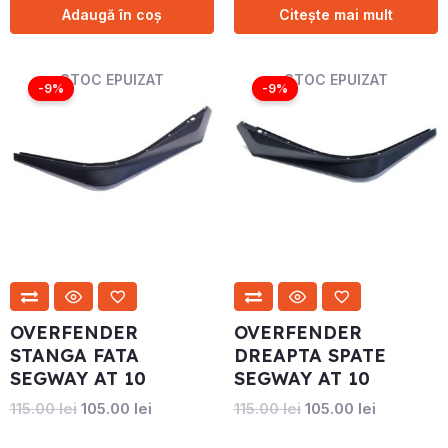
Adaugă în coș
Citește mai mult
Prețul
Prețul
Prețul
Prețul
STOC EPUIZAT
STOC EPUIZAT
inițial
curent
inițial
curent
-9%
-9%
a
este:
a
este:
fost:
105.00 lei.
fost:
105.00 lei
115.00 lei.
115.00 lei.
OVERFENDER
OVERFENDER
STANGA FATA
DREAPTA SPATE
SEGWAY AT 10
SEGWAY AT 10
115.00
lei
105.00
lei
115.00
lei
105.00
lei