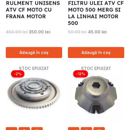
RULMENT UNISENS
FILTRU ULEI ATV CF
ATV CF MOTO CU
MOTO 500 MERG SI
FRANA MOTOR
LA LINHAI MOTOR
500
450.00
lei
350.00
lei
50.00
lei
45.00
lei
Adaugă în coș
Adaugă în coș
Prețul
Prețul
Prețul
Prețul
STOC EPUIZAT
STOC EPUIZAT
inițial
curent
inițial
curent
-2%
-12%
a
este:
a
este:
fost:
1250.00 lei.
fost:
600.00 l
1280.00 lei.
680.00 lei.