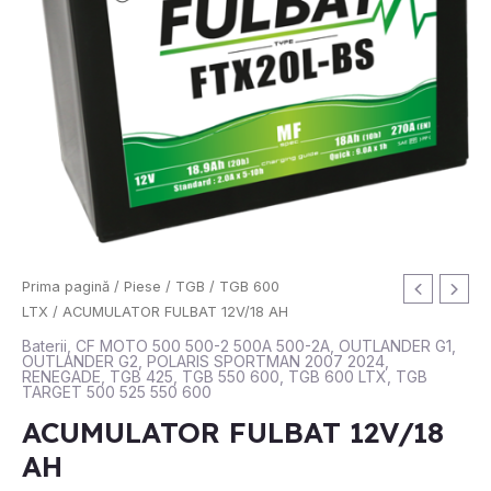
Prima pagină
/
Piese
/
TGB
/
TGB 600
LTX
/ ACUMULATOR FULBAT 12V/18 AH
Baterii
,
CF MOTO 500 500-2 500A 500-2A
,
OUTLANDER G1
,
OUTLANDER G2
,
POLARIS SPORTMAN 2007 2024
,
RENEGADE
,
TGB 425
,
TGB 550 600
,
TGB 600 LTX
,
TGB
TARGET 500 525 550 600
ACUMULATOR FULBAT 12V/18
AH