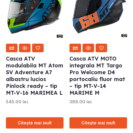
Casca ATV
Casca ATV MOTO
modulabila MT Atom
integrala MT Targo
SV Adventure A7
Pro Welcome D4
albastru lucios
portocaliu fluor mat
Pinlock ready – tip
– tip MT-V-14
MT-V-16 MARIMEA L
MARIME M
545.00
lei
389.00
lei
Citește mai mult
Citește mai mult