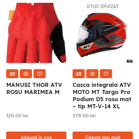
STOC EPUIZAT
MANUSI THOR ATV
Casca integrala ATV
ROSU MARIMEA M
MOTO MT Targo Pro
Podium D5 rosu mat
– tip MT-V-14 XL
120.00
lei
379.00
lei
Adaugă în coș
Citește mai mult