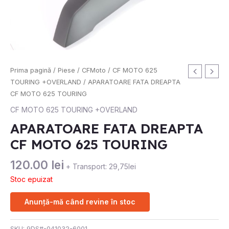
Prima pagină
/
Piese
/
CFMoto
/
CF MOTO 625
TOURING +OVERLAND
/ APARATOARE FATA DREAPTA
CF MOTO 625 TOURING
CF MOTO 625 TOURING +OVERLAND
APARATOARE FATA DREAPTA
CF MOTO 625 TOURING
120.00
lei
+ Transport: 29,75lei
Stoc epuizat
Anunță-mă când revine în stoc
SKU:
9DS#-041032-6001