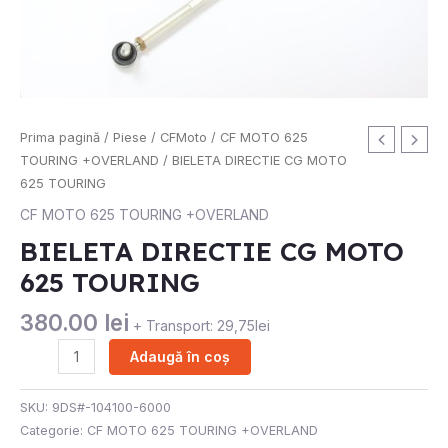
Cantitate
Prima pagină
/
Piese
/
CFMoto
/
CF MOTO 625
BIELETA
TOURING +OVERLAND
/ BIELETA DIRECTIE CG MOTO
DIRECTIE
625 TOURING
CG
CF MOTO 625 TOURING +OVERLAND
MOTO
BIELETA DIRECTIE CG MOTO
625
625 TOURING
TOURING
380.00
lei
+ Transport: 29,75lei
Adaugă în coș
SKU:
9DS#-104100-6000
Categorie:
CF MOTO 625 TOURING +OVERLAND