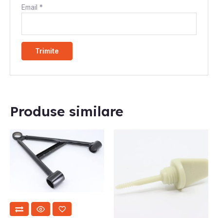
Email
*
STOC EPUIZAT
Produse similare