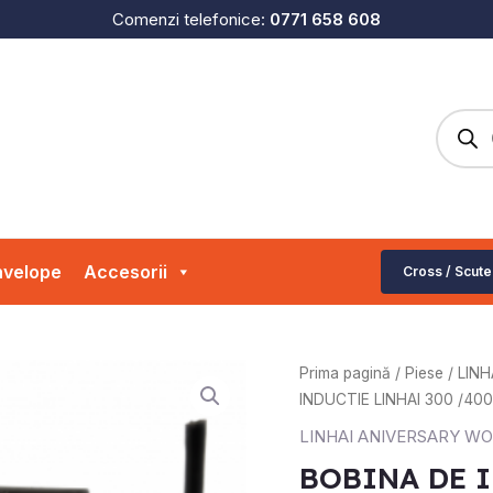
Comenzi telefonice:
0771 658 608
Produc
search
velope
Accesorii
Cross / Scute
Cantitate
Prima pagină
/
Piese
/
LINH
BOBINA
INDUCTIE LINHAI 300 /400
DE
LINHAI ANIVERSARY W
INDUCTIE
BOBINA DE I
LINHAI