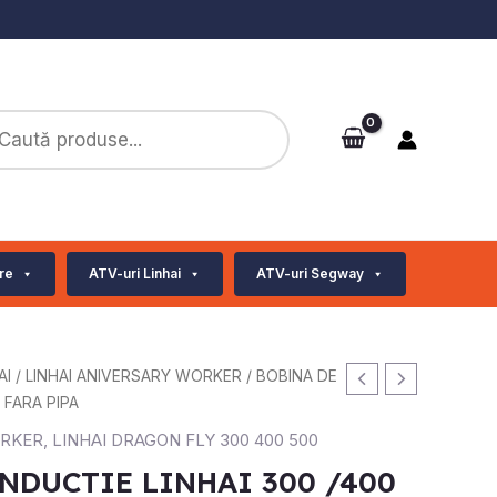
ts
re
ATV-uri Linhai
ATV-uri Segway
AI
/
LINHAI ANIVERSARY WORKER
/ BOBINA DE
 FARA PIPA
ORKER
,
LINHAI DRAGON FLY 300 400 500
NDUCTIE LINHAI 300 /400