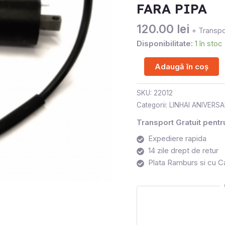
300
FARA PIPA
/400
120.00
lei
FARA
+ Transpo
PIPA
Disponibilitate:
1 în stoc
Adaugă în coș
SKU:
22012
Categorii:
LINHAI ANIVERS
Transport Gratuit pent
Expediere rapida
14 zile drept de retur
Plata Ramburs si cu C