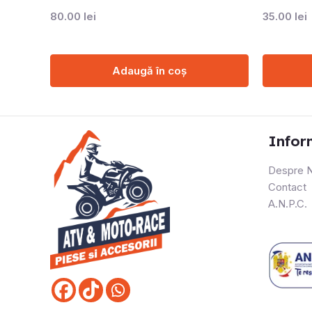
80.00
lei
35.00
lei
Adaugă în coș
Infor
Despre N
Contact
A.N.P.C.