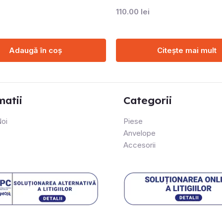
110.00
lei
Adaugă în coș
Citește mai mult
matii
Categorii
oi
Piese
Anvelope
Accesorii