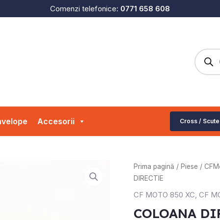
Comenzi telefonice:
0771 658 608
Produc
search
velope
Accesorii
Cross / Scute
Prima pagină
/
Piese
/
CFM
DIRECTIE
CF MOTO 850 XC
,
CF MO
COLOANA DI