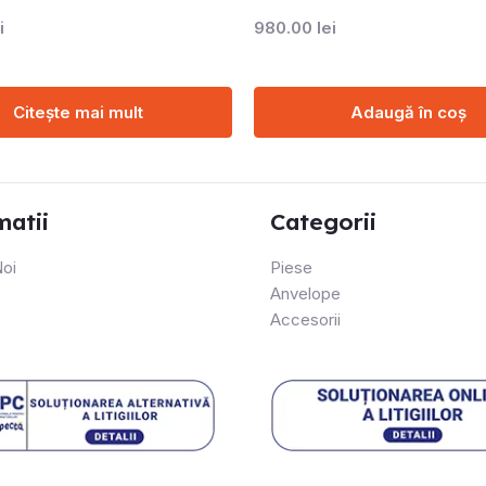
i
980.00
lei
Citește mai mult
Adaugă în coș
matii
Categorii
oi
Piese
Anvelope
Accesorii