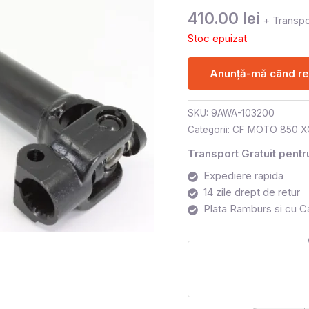
410.00
lei
+ Transpo
Stoc epuizat
Anunță-mă când rev
SKU:
9AWA-103200
Categorii:
CF MOTO 850 X
Transport Gratuit pent
Expediere rapida
14 zile drept de retur
Plata Ramburs si cu C