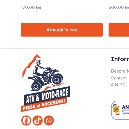
170.00
lei
500.00
le
Adaugă în coș
Infor
Despre N
Contact
A.N.P.C.