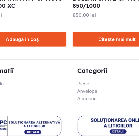
00 XC
850/1000
i
850.00
lei
Adaugă în coș
Citește mai mult
matii
Categorii
oi
Piese
Anvelope
Accesorii