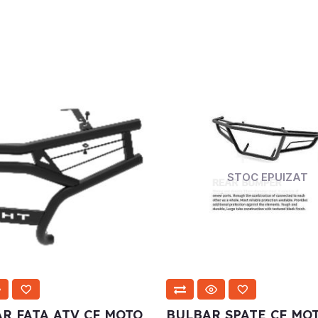
STOC EPUIZAT
R FATA ATV CF MOTO
BULBAR SPATE CF MO