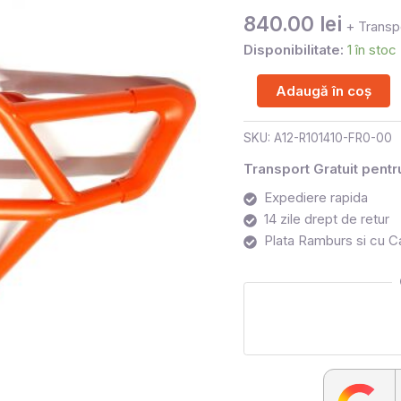
ROSU
840.00
lei
+ Transpo
AT10
Disponibilitate:
1 în stoc
Adaugă în coș
SKU:
A12-R101410-FR0-00
Transport Gratuit pent
Expediere rapida
14 zile drept de retur
Plata Ramburs si cu C