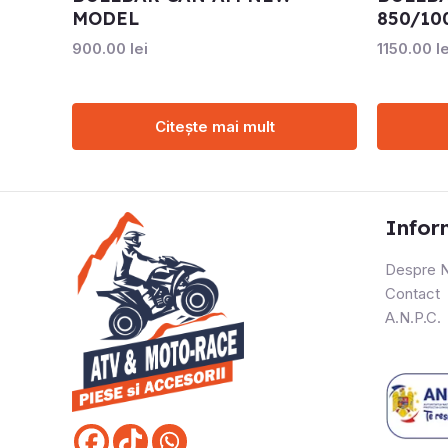
MODEL
850/10
900.00
lei
1150.00
le
Citește mai mult
Infor
Despre N
Contact
A.N.P.C.