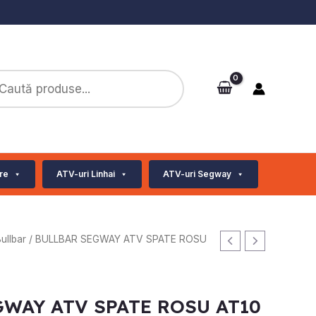
ts
re
ATV-uri Linhai
ATV-uri Segway
ullbar
/ BULLBAR SEGWAY ATV SPATE ROSU
GWAY ATV SPATE ROSU AT10