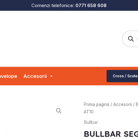
Comenzi telefonice:
0771 658 608
Produc
search
velope
Accesorii
Cross / Scute
Cantitate
Prima pagină
/
Accesorii
/
B
BULLBAR
AT10
SEGWAY
Bullbar
ATV
BULLBAR SE
SPATE