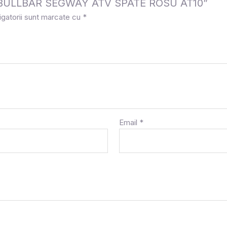
 la „BULLBAR SEGWAY ATV SPATE ROSU AT10”
igatorii sunt marcate cu
*
Email
*