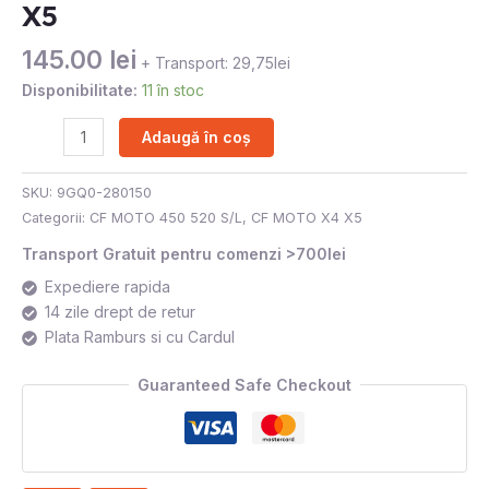
X5
520
X4
145.00
lei
+ Transport: 29,75lei
X5
Disponibilitate:
11 în stoc
Adaugă în coș
SKU:
9GQ0-280150
Categorii:
CF MOTO 450 520 S/L
,
CF MOTO X4 X5
Transport Gratuit pentru comenzi >700lei
Expediere rapida
14 zile drept de retur
Plata Ramburs si cu Cardul
Guaranteed Safe Checkout