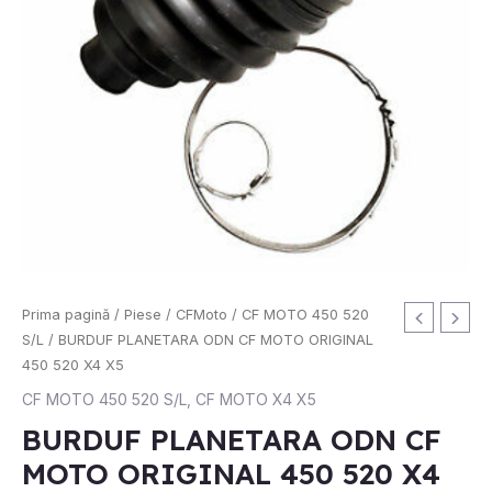
Cantitate
Prima pagină
/
Piese
/
CFMoto
/
CF MOTO 450 520
BURDUF
S/L
/ BURDUF PLANETARA ODN CF MOTO ORIGINAL
PLANETARA
450 520 X4 X5
ODN
CF MOTO 450 520 S/L
,
CF MOTO X4 X5
CF
BURDUF PLANETARA ODN CF
MOTO
MOTO ORIGINAL 450 520 X4
ORIGINAL
450