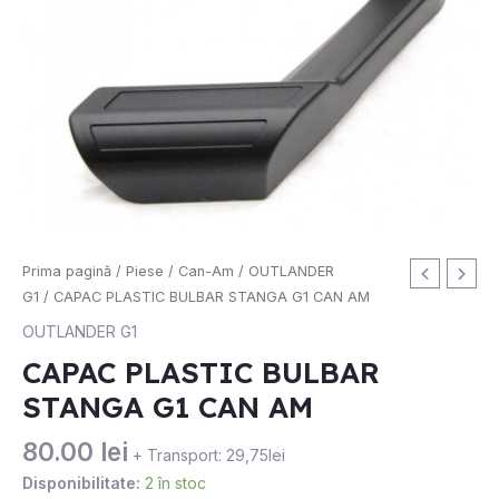
Cantitate
Prima pagină
/
Piese
/
Can-Am
/
OUTLANDER
CAPAC
G1
/ CAPAC PLASTIC BULBAR STANGA G1 CAN AM
PLASTIC
OUTLANDER G1
BULBAR
CAPAC PLASTIC BULBAR
STANGA
STANGA G1 CAN AM
G1
CAN
80.00
lei
AM
+ Transport: 29,75lei
Disponibilitate:
2 în stoc