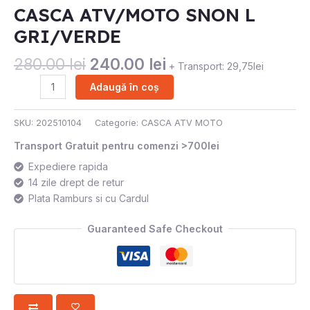
CASCA ATV/MOTO SNON L
280.00 lei.
L
GRI/VERDE
GRI/VERDE
280.00
lei
240.00
lei
+ Transport: 29,75lei
Adaugă în coș
SKU:
202510104
Categorie:
CASCA ATV MOTO
Transport Gratuit pentru comenzi >700lei
Expediere rapida
14 zile drept de retur
Plata Ramburs si cu Cardul
Guaranteed Safe Checkout