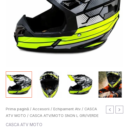
Prețul
Prețul
Cantitate
Prima pagină
/
Accesorii
/
Echipament Atv
/
CASCA
inițial
curent
CASCA
ATV MOTO
/ CASCA ATV/MOTO SNON L GRI/VERDE
a
este:
ATV/MOTO
CASCA ATV MOTO
fost:
240.00 lei.
SNON