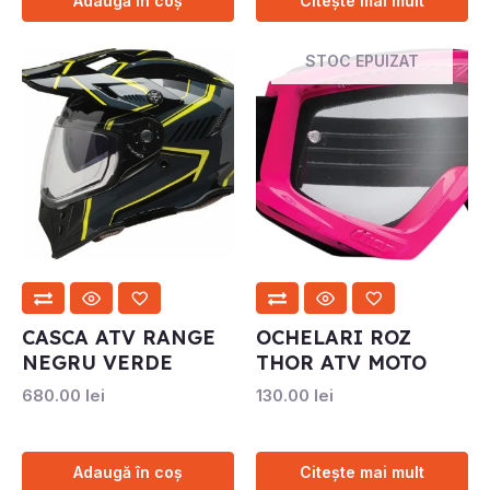
Adaugă în coș
Citește mai mult
STOC EPUIZAT
CASCA ATV RANGE
OCHELARI ROZ
NEGRU VERDE
THOR ATV MOTO
680.00
lei
130.00
lei
Adaugă în coș
Citește mai mult