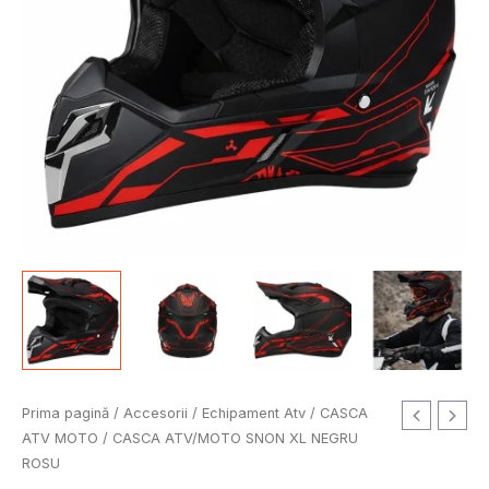
Prețul
Prețul
Cantitate
Prima pagină
/
Accesorii
/
Echipament Atv
/
CASCA
inițial
curent
CASCA
ATV MOTO
/ CASCA ATV/MOTO SNON XL NEGRU
a
este:
ATV/MOTO
ROSU
fost:
250.00 lei.
SNON