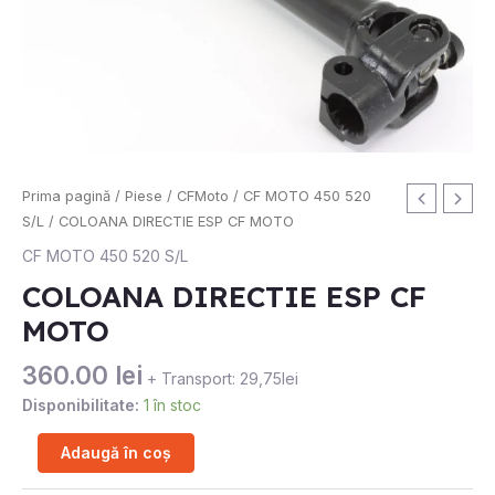
Cantitate
Prima pagină
/
Piese
/
CFMoto
/
CF MOTO 450 520
COLOANA
S/L
/ COLOANA DIRECTIE ESP CF MOTO
DIRECTIE
CF MOTO 450 520 S/L
ESP
COLOANA DIRECTIE ESP CF
CF
MOTO
MOTO
360.00
lei
+ Transport: 29,75lei
Disponibilitate:
1 în stoc
Adaugă în coș