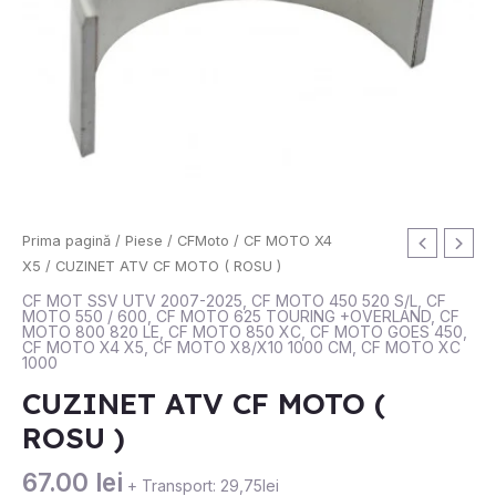
Cantitate
Prima pagină
/
Piese
/
CFMoto
/
CF MOTO X4
CUZINET
X5
/ CUZINET ATV CF MOTO ( ROSU )
ATV
CF MOT SSV UTV 2007-2025
,
CF MOTO 450 520 S/L
,
CF
MOTO 550 / 600
,
CF MOTO 625 TOURING +OVERLAND
,
CF
CF
MOTO 800 820 LE
,
CF MOTO 850 XC
,
CF MOTO GOES 450
,
MOTO
CF MOTO X4 X5
,
CF MOTO X8/X10 1000 CM
,
CF MOTO XC
1000
(
ROSU
CUZINET ATV CF MOTO (
)
ROSU )
67.00
lei
+ Transport: 29,75lei