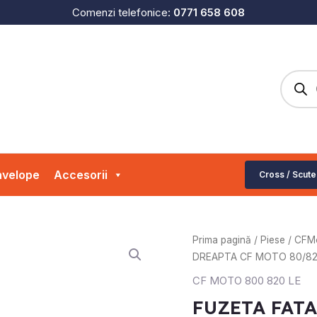
Comenzi telefonice:
0771 658 608
Produc
search
velope
Accesorii
Cross / Scute
Cantitate
Prima pagină
/
Piese
/
CFM
FUZETA
DREAPTA CF MOTO 80/8
FATA
CF MOTO 800 820 LE
DREAPTA
FUZETA FATA
CF