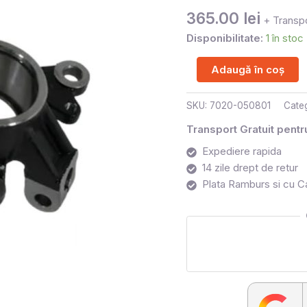
MOTO
365.00
lei
+ Transpo
80/820
Disponibilitate:
1 în stoc
Adaugă în coș
SKU:
7020-050801
Cate
Transport Gratuit pent
Expediere rapida
14 zile drept de retur
Plata Ramburs si cu C