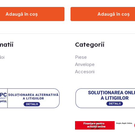
Adaugă în coș
Adaugă în coș
matii
Categorii
oi
Piese
Anvelope
Accesorii