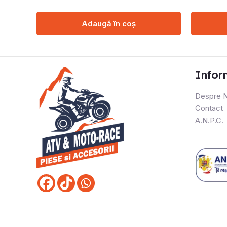
Adaugă în coș
Infor
Despre N
Contact
A.N.P.C.