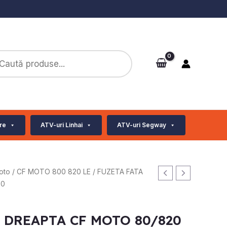
ts
re
ATV-uri Linhai
ATV-uri Segway
oto
/
CF MOTO 800 820 LE
/ FUZETA FATA
20
 DREAPTA CF MOTO 80/820