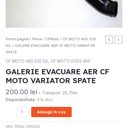
Cantitate
Prima pagină
/
Piese
/
CFMoto
/
CF MOTO 450 520
GALERIE
S/L
/ GALERIE EVACUARE AER CF MOTO VARIATOR
EVACUARE
SPATE
AER
CF MOTO 450 520 S/L
,
CF MOTO GOES 450
CF
GALERIE EVACUARE AER CF
MOTO
MOTO VARIATOR SPATE
VARIATOR
SPATE
200.00
lei
+ Transport: 29,75lei
Disponibilitate:
3 în stoc
Adaugă în coș
SKU:
9GQL-000202