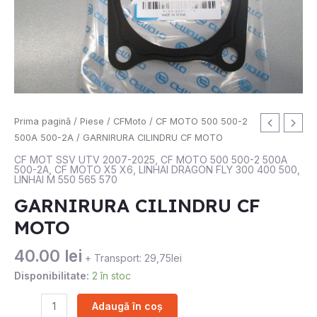
Cantitate
Prima pagină
/
Piese
/
CFMoto
/
CF MOTO 500 500-2
GARNIRURA
500A 500-2A
/ GARNIRURA CILINDRU CF MOTO
CILINDRU
CF MOT SSV UTV 2007-2025
,
CF MOTO 500 500-2 500A
500-2A
,
CF MOTO X5 X6
,
LINHAI DRAGON FLY 300 400 500
,
CF
LINHAI M 550 565 570
MOTO
GARNIRURA CILINDRU CF
MOTO
40.00
lei
+ Transport: 29,75lei
Disponibilitate:
2 în stoc
Adaugă în coș