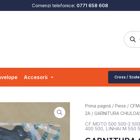
Comenzi telefonice:
0771 658 608
Produc
search
velope
Accesorii
Cross / Scute
Cantitate
Prima pagină
/
Piese
/
CFM
GARNITURA
2A
/ GARNITURA CHIULOA
CHIULOASA
CF MOTO 500 500-2 500
CF
400 500
,
LINHAI M 550 
MOTO