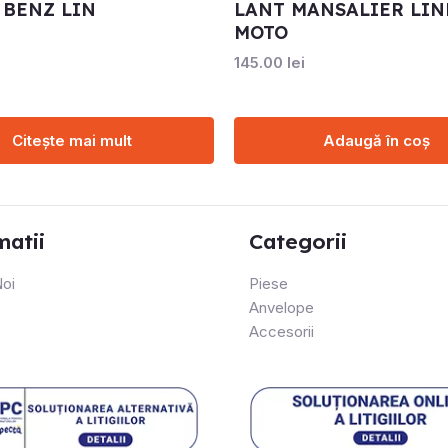
 BENZ LIN
LANT MANSALIER LIN
MOTO
145.00
lei
Citește mai mult
Adaugă în coș
matii
Categorii
oi
Piese
Anvelope
Accesorii