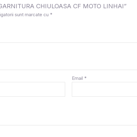
 la „GARNITURA CHIULOASA CF MOTO LINHAI”
igatorii sunt marcate cu
*
Email
*