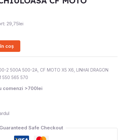
CHIULOASA CF MOTO
rt: 29,75lei
în coș
00-2 500A 500-2A
,
CF MOTO X5 X6
,
LINHAI DRAGON
M 550 565 570
ru comenzi >700lei
ardul
Guaranteed Safe Checkout