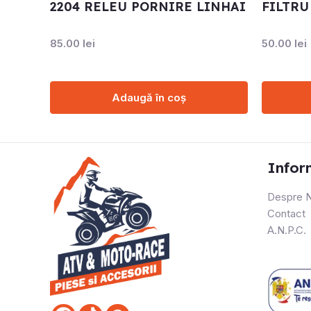
2204 RELEU PORNIRE LINHAI
FILTRU
85.00
lei
50.00
lei
Adaugă în coș
Infor
Despre N
Contact
A.N.P.C.