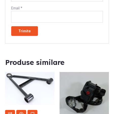
Email
*
STOC EPUIZAT
Produse similare