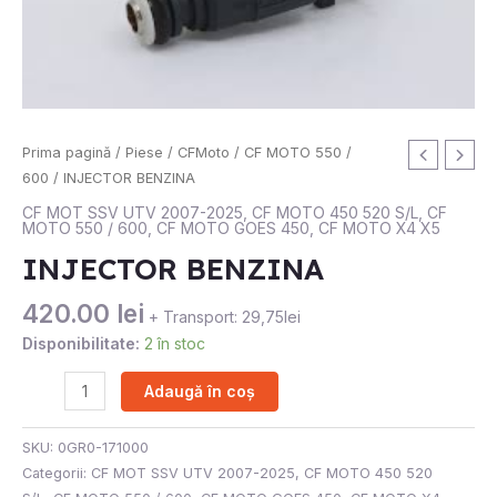
Cantitate
Prima pagină
/
Piese
/
CFMoto
/
CF MOTO 550 /
INJECTOR
600
/ INJECTOR BENZINA
BENZINA
CF MOT SSV UTV 2007-2025
,
CF MOTO 450 520 S/L
,
CF
MOTO 550 / 600
,
CF MOTO GOES 450
,
CF MOTO X4 X5
INJECTOR BENZINA
420.00
lei
+ Transport: 29,75lei
Disponibilitate:
2 în stoc
Adaugă în coș
SKU:
0GR0-171000
Categorii:
CF MOT SSV UTV 2007-2025
,
CF MOTO 450 520