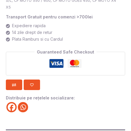
S/L
,
CF MOTO 550 / 600
,
CF MOTO GOES 450
,
CF MOTO X4
X5
Transport Gratuit pentru comenzi >700lei
Expediere rapida
14 zile drept de retur
Plata Ramburs si cu Cardul
Guaranteed Safe Checkout
Distribuie pe rețelele socializare: