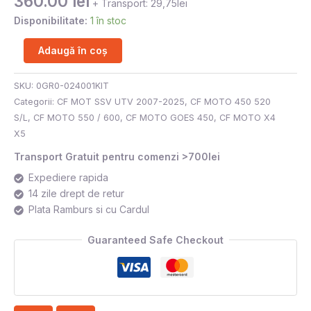
360.00
lei
+ Transport: 29,75lei
Disponibilitate:
1 în stoc
Adaugă în coș
SKU:
0GR0-024001KIT
Categorii:
CF MOT SSV UTV 2007-2025
,
CF MOTO 450 520
S/L
,
CF MOTO 550 / 600
,
CF MOTO GOES 450
,
CF MOTO X4
X5
Transport Gratuit pentru comenzi >700lei
Expediere rapida
14 zile drept de retur
Plata Ramburs si cu Cardul
Guaranteed Safe Checkout