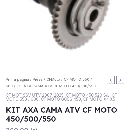
Cantitate
Prima pagină
/
Piese
/
CFMoto
/
CF MOTO 550 /
KIT
600
/ KIT AXA CAMA ATV CF MOTO 450/500/550
AXA
CF MOT SSV UTV 2007-2025
,
CF MOTO 450 520 S/L
,
CF
MOTO 550 / 600
,
CF MOTO GOES 450
,
CF MOTO X4 X5
CAMA
ATV
KIT AXA CAMA ATV CF MOTO
CF
450/500/550
MOTO
450/500/550