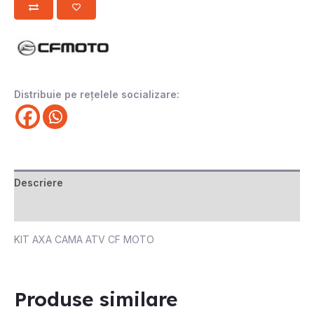
Distribuie pe rețelele socializare:
Descriere
Recenzii (0)
KIT AXA CAMA ATV CF MOTO
STOC EPUIZAT
Produse similare