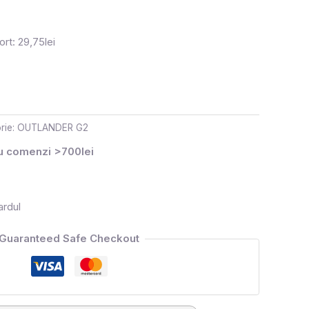
rt: 29,75lei
rie:
OUTLANDER G2
ru comenzi >700lei
ardul
Guaranteed Safe Checkout