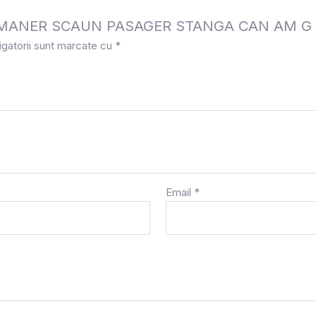
e la „MANER SCAUN PASAGER STANGA CAN AM G 
igatorii sunt marcate cu
*
Email
*