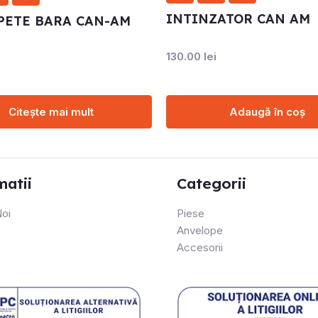
INTINZATOR CAN AM
PETE BARA CAN-AM
130.00
lei
Citește mai mult
Adaugă în coș
matii
Categorii
oi
Piese
Anvelope
Accesorii