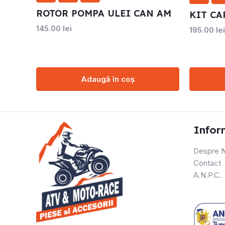
ROTOR POMPA ULEI CAN AM
KIT CA
145.00
lei
195.00
lei
Adaugă în coș
Infor
Despre N
Contact
A.N.P.C.