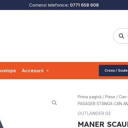
Comenzi telefonice:
0771 658 608
Produc
search
velope
Accesorii
Cross / Scute
Cantitate
Prima pagină
/
Piese
/
Can
MANER
PASAGER STANGA CAN AM
SCAUN
OUTLANDER G2
PASAGER
MANER SCAU
STANGA