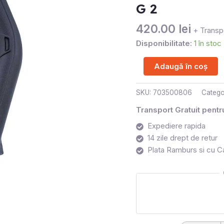
CAN
G 2
AM
420.00
lei
G
+ Transpo
2
Disponibilitate:
1 în stoc
Adaugă în coș
SKU:
703500806
Catego
Transport Gratuit pent
Expediere rapida
14 zile drept de retur
Plata Ramburs si cu C