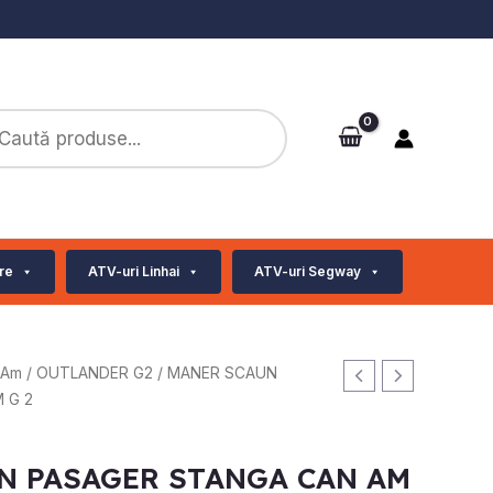
ts
re
ATV-uri Linhai
ATV-uri Segway
-Am
/
OUTLANDER G2
/ MANER SCAUN
 G 2
N PASAGER STANGA CAN AM