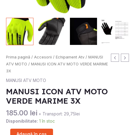
Cantitate
Prima pagină
/
Accesorii
/
Echipament Atv
/
MANUSI
MANUSI
ATV MOTO
/ MANUSI ICON ATV MOTO VERDE MARIME
ICON
3X
ATV
MANUSI ATV MOTO
MOTO
MANUSI ICON ATV MOTO
VERDE
VERDE MARIME 3X
MARIME
3X
185.00
lei
+ Transport: 29,75lei
Disponibilitate:
1 în stoc
Adaugă în coș