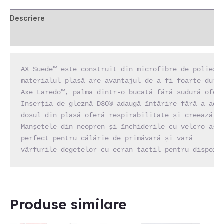
Descriere
Recenzii (0)
AX Suede™ este construit din microfibre de poliest
materialul plasă are avantajul de a fi foarte durab
Axe Laredo™, palma dintr-o bucată fără sudură oferă
Inserția de gleznă D3O® adaugă întărire fără a adău
dosul din plasă oferă respirabilitate și creează o 
Manșetele din neopren și închiderile cu velcro asig
perfect pentru călărie de primăvară și vară

vârfurile degetelor cu ecran tactil pentru dispozi
Produse similare