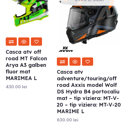
Casca atv off
road MT Falcon
Arya A3 galben
fluor mat
Casca atv
MARIMEA L
adventure/touring/off
road Axxis model Wolf
430.00
lei
DS Hydra B4 portocaliu
mat – tip viziera: MT-V-
20 – tip viziera: MT-V-20
MARIME L
630.00
lei