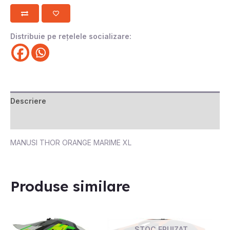
Distribuie pe rețelele socializare:
Descriere
Recenzii (0)
MANUSI THOR ORANGE MARIME XL
Produse similare
STOC EPUIZAT
STOC EPUIZAT