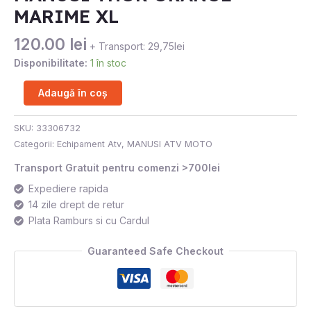
MARIME XL
XL
120.00
lei
+ Transport: 29,75lei
Disponibilitate:
1 în stoc
Adaugă în coș
SKU:
33306732
Categorii:
Echipament Atv
,
MANUSI ATV MOTO
Transport Gratuit pentru comenzi >700lei
Expediere rapida
14 zile drept de retur
Plata Ramburs si cu Cardul
Guaranteed Safe Checkout