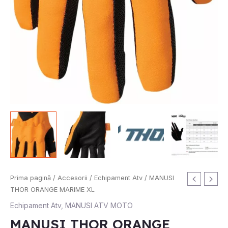
Cantitate
Prima pagină
/
Accesorii
/
Echipament Atv
/ MANUSI
MANUSI
THOR ORANGE MARIME XL
THOR
Echipament Atv
,
MANUSI ATV MOTO
ORANGE
MANUSI THOR ORANGE
MARIME