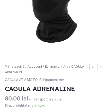
Cantitate
Prima pagină
/
Accesorii
/
Echipament Atv
/ CAGULA
CAGULA
ADRENALINE
ADRENALINE
CAGULA ATV MOTO
,
Echipament Atv
CAGULA ADRENALINE
80.00
lei
+ Transport: 29,75lei
Disponibilitate:
3 în stoc