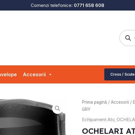
Comenzi telefonice:
0771 658 608
Produc
search
velope
Accesorii
Cross / Scute
Cantitate
Prima pagină
/
Accesorii
/
OCHELARI
GRY
ATV
Echipament Atv
,
OCHELA
MOTO
OCHELARI A
THOR