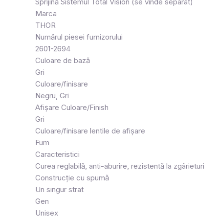
Sprijină Sistemul Total Vision (se vinde separat)
Marca
THOR
Numărul piesei furnizorului
2601-2694
Culoare de bază
Gri
Culoare/finisare
Negru, Gri
Afișare Culoare/Finish
Gri
Culoare/finisare lentile de afișare
Fum
Caracteristici
Curea reglabilă, anti-aburire, rezistentă la zgârieturi
Construcție cu spumă
Un singur strat
Gen
Unisex