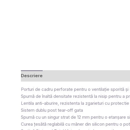
Descriere
Recenzii (0)
Porturi de cadru perforate pentru o ventilație sporită și
Spumă de înaltă densitate rezistentă la nisip pentru a pr
Lentila anti-aburire, rezistenta la zgarieturi cu protecti
Sistem dublu post tear-off gata
Spumă cu un singur strat de 12 mm pentru o etanșare s
Curea țesătă reglabilă cu mâner din silicon pentru o potr