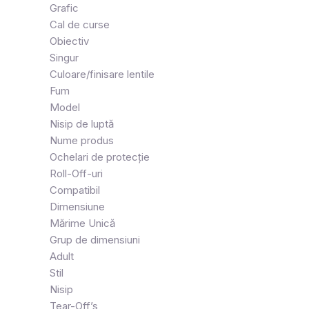
Grafic
Cal de curse
Obiectiv
Singur
Culoare/finisare lentile
Fum
Model
Nisip de luptă
Nume produs
Ochelari de protecţie
Roll-Off-uri
Compatibil
Dimensiune
Mărime Unică
Grup de dimensiuni
Adult
Stil
Nisip
Tear-Off’s