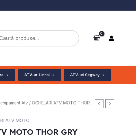
ts
re
ATV-uri Linhai
ATV-uri Segway
Echipament Atv
/ OCHELARI ATV MOTO THOR
RI ATV MOTO
TV MOTO THOR GRY