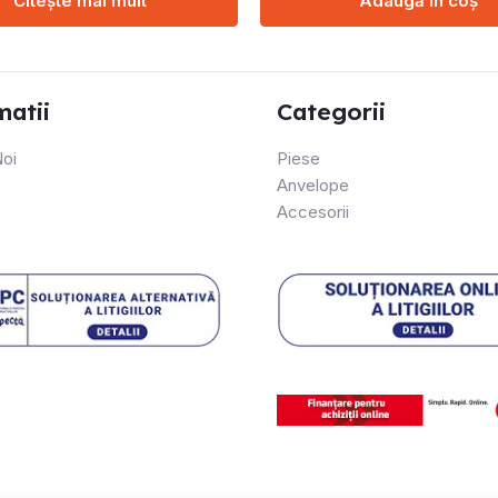
Citește mai mult
Adaugă în coș
matii
Categorii
oi
Piese
Anvelope
Accesorii