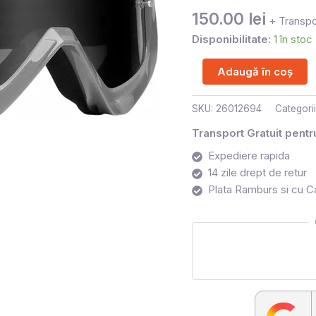
GRY
150.00
lei
+ Transpo
Disponibilitate:
1 în stoc
Adaugă în coș
SKU:
26012694
Categori
Transport Gratuit pent
Expediere rapida
14 zile drept de retur
Plata Ramburs si cu C