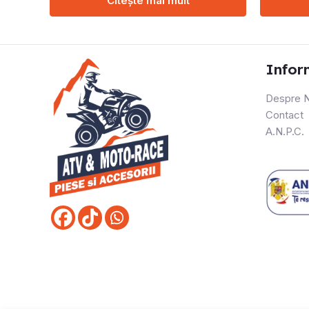
Citește mai mult
Infor
Despre N
Contact
A.N.P.C.