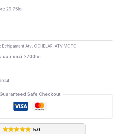
rt: 29,75lei
i:
Echipament Atv
,
OCHELARI ATV MOTO
ru comenzi >700lei
ardul
Guaranteed Safe Checkout
5.0