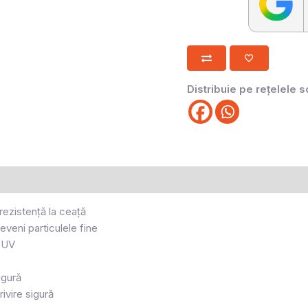
Distribuie pe rețelele s
 rezistență la ceață
eveni particulele fine
e UV
igură
ivire sigură