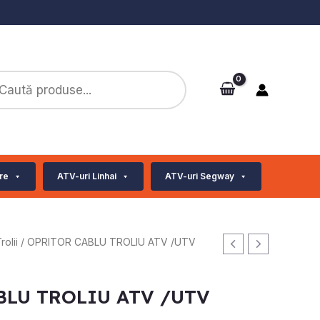
ts
re
ATV-uri Linhai
ATV-uri Segway
rolii
/ OPRITOR CABLU TROLIU ATV /UTV
BLU TROLIU ATV /UTV