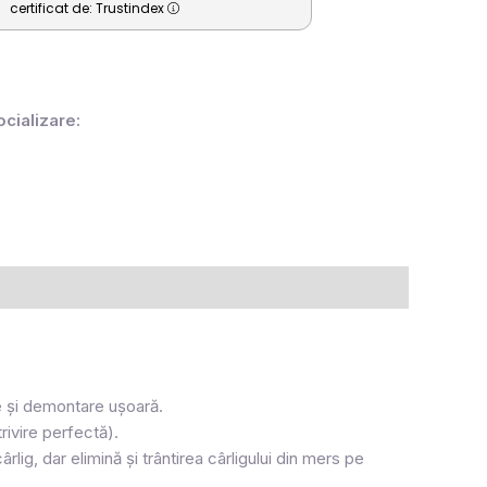
certificat de: Trustindex
ocializare:
are și demontare ușoară.
rivire perfectă).
lig, dar elimină și trântirea cârligului din mers pe