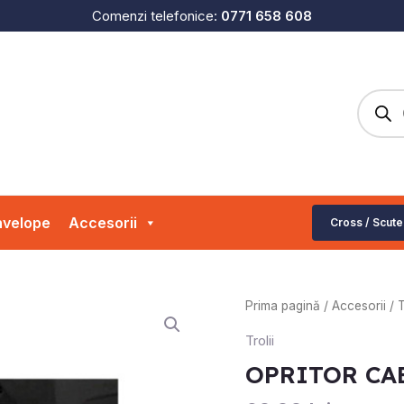
Comenzi telefonice:
0771 658 608
Produc
search
velope
Accesorii
Cross / Scute
Cantitate
Prima pagină
/
Accesorii
/
T
OPRITOR
Trolii
CABLU
OPRITOR CA
TROLIU
ATV