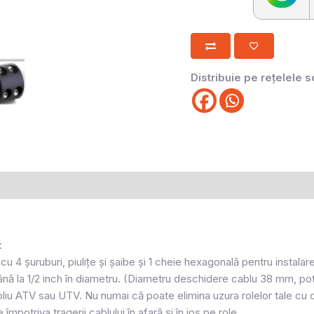
Distribuie pe rețelele s
:
e cu 4 șuruburi, piulițe și șaibe și 1 cheie hexagonală pentru instal
ână la 1/2 inch în diametru. (Diametru deschidere cablu 38 mm, pot
oliu ATV sau UTV. Nu numai că poate elimina uzura rolelor tale cu câr
 împotriva tragerii cablului în afară și în jos pe role.