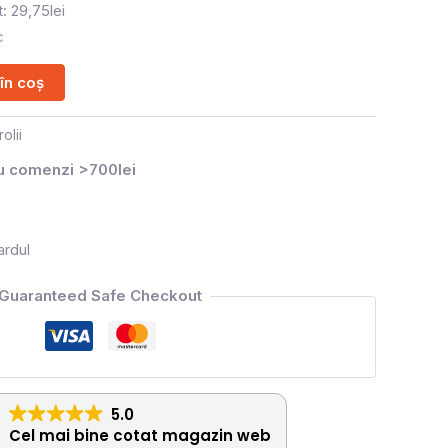
: 29,75lei
c
în coș
rolii
ru comenzi >700lei
ardul
Guaranteed Safe Checkout
5.0
Cel mai bine cotat magazin web