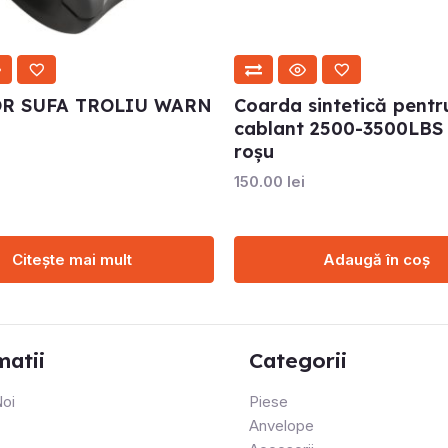
R SUFA TROLIU WARN
Coarda sintetică pentru
cablant 2500-3500LBS
roșu
150.00
lei
Citește mai mult
Adaugă în coș
matii
Categorii
oi
Piese
Anvelope