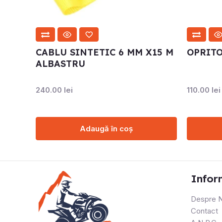
CABLU SINTETIC 6 MM X15 M
OPRITO
ALBASTRU
240.00
lei
110.00
lei
Adaugă în coș
Infor
Despre N
Contact