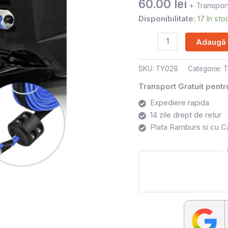
60.00
lei
/UTV
+ Transport
Disponibilitate:
17 în sto
Adaugă 
SKU:
TY028
Categorie:
T
Transport Gratuit pent
Expediere rapida
14 zile drept de retur
Plata Ramburs si cu C