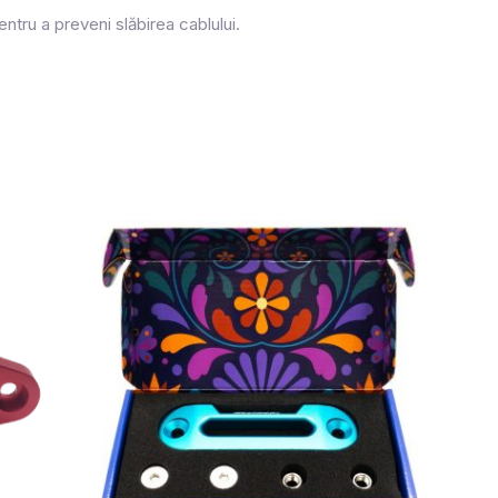
entru a preveni slăbirea cablului.