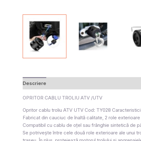
Descriere
Recenzii (0)
OPRITOR CABLU TROLIU ATV /UTV
Opritor cablu troliu ATV UTV Cod: TY028 Caracteristici
Fabricat din cauciuc de înaltă calitate, 2 role exterioar
Compatibil cu cablu de oțel sau frânghie sintetică de p
Se potrivește între cele două role exterioare ale unui tr
traseu. În plus, protejează motorul troliului și angrenajele