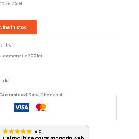
t: 29,75lei
ine în stoc
ie:
Trolii
ru comenzi >700lei
ardul
Guaranteed Safe Checkout
5.0
Cel mai bine cotat magazin web