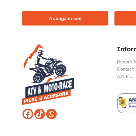
Adaugă în coș
Infor
Despre N
Contact
A.N.P.C.