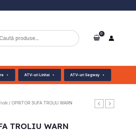
ts
re
ATV-uri Linhai
ATV-uri Segway
rolii
/ OPRITOR SUFA TROLIU WARN
FA TROLIU WARN