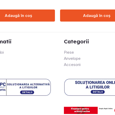
Adaugă în coș
Adaugă în coș
matii
Categorii
oi
Piese
Anvelope
Accesorii