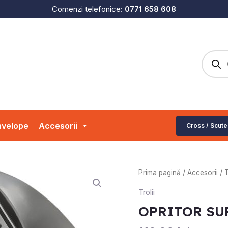
Comenzi telefonice:
0771 658 608
Produc
search
velope
Accesorii
Cross / Scute
Prima pagină
/
Accesorii
/
T
Trolii
OPRITOR SU