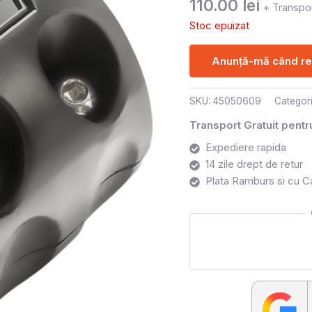
110.00
lei
+ Transpor
Stoc epuizat
Anunță-mă când rev
SKU:
45050609
Categor
Transport Gratuit pent
Expediere rapida
14 zile drept de retur
Plata Ramburs si cu C