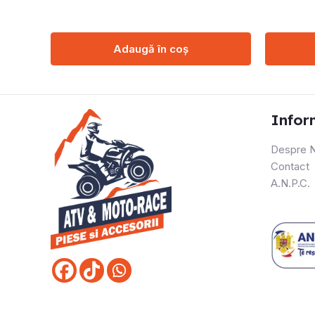
Adaugă în coș
Infor
Despre N
Contact
A.N.P.C.