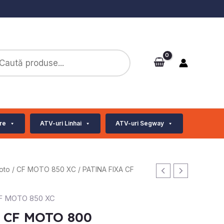
ts
re
ATV-uri Linhai
ATV-uri Segway
oto
/
CF MOTO 850 XC
/ PATINA FIXA CF
F MOTO 850 XC
 CF MOTO 800