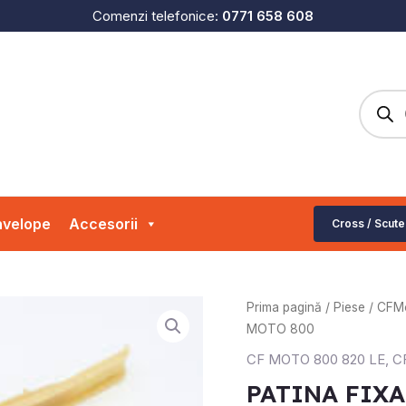
Comenzi telefonice:
0771 658 608
Produc
search
velope
Accesorii
Cross / Scute
Cantitate
Prima pagină
/
Piese
/
CFM
PATINA
MOTO 800
FIXA
CF MOTO 800 820 LE
,
C
CF
PATINA FIXA
MOTO