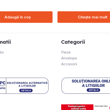
Adaugă în coș
Citește mai mult
matii
Categorii
oi
Piese
Anvelope
Accesorii