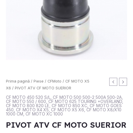
Cantitate
Prima pagină
/
Piese
/
CFMoto
/
CF MOTO X5
PIVOT
X6
/ PIVOT ATV CF MOTO SUERIOR
ATV
CF MOTO 450 520 S/L
,
CF MOTO 500 500-2 500A 500-2A
,
CF MOTO 550 / 600
,
CF MOTO 625 TOURING +OVERLAND
,
CF
CF MOTO 800 820 LE
,
CF MOTO 850 XC
,
CF MOTO GOES
MOTO
450
,
CF MOTO X4 X5
,
CF MOTO X5 X6
,
CF MOTO X8/X10
1000 CM
,
CF MOTO XC 1000
SUERIOR
PIVOT ATV CF MOTO SUERIOR