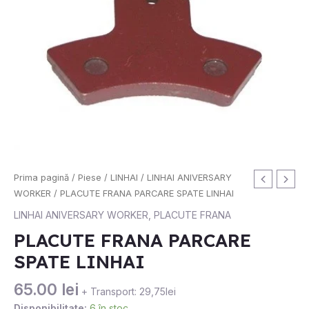
Cantitate
Prima pagină
/
Piese
/
LINHAI
/
LINHAI ANIVERSARY
PLACUTE
WORKER
/ PLACUTE FRANA PARCARE SPATE LINHAI
FRANA
LINHAI ANIVERSARY WORKER
,
PLACUTE FRANA
PARCARE
PLACUTE FRANA PARCARE
SPATE
SPATE LINHAI
LINHAI
65.00
lei
+ Transport: 29,75lei
Disponibilitate:
6 în stoc