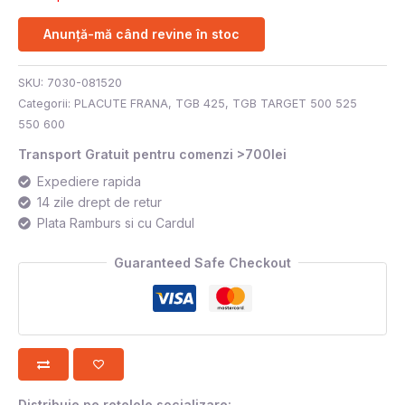
Anunță-mă când revine în stoc
SKU:
7030-081520
Categorii:
PLACUTE FRANA
,
TGB 425
,
TGB TARGET 500 525
550 600
Transport Gratuit pentru comenzi >700lei
Expediere rapida
14 zile drept de retur
Plata Ramburs si cu Cardul
Guaranteed Safe Checkout
Distribuie pe rețelele socializare: