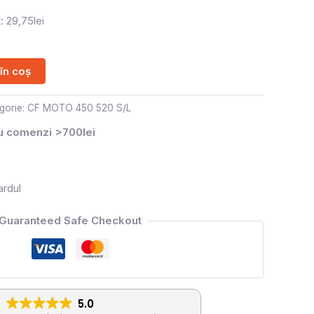
: 29,75lei
în coș
gorie:
CF MOTO 450 520 S/L
ru comenzi >700lei
ardul
Guaranteed Safe Checkout
5.0