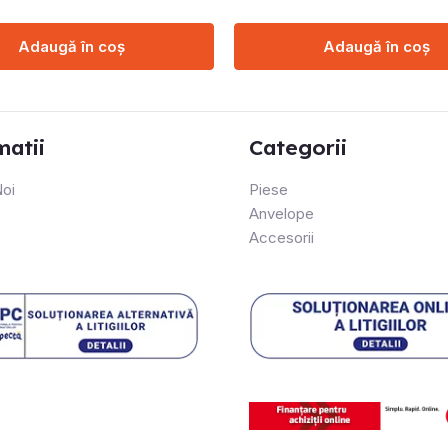
Adaugă în coș
Adaugă în coș
matii
Categorii
oi
Piese
Anvelope
Accesorii