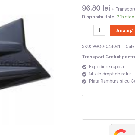
CF
96.80
lei
+ Transport
MOTO
Disponibilitate:
2 în stoc
Adaugă 
SKU:
9GQ0-044041
Cate
Transport Gratuit pent
Expediere rapida
14 zile drept de retur
Plata Ramburs si cu C