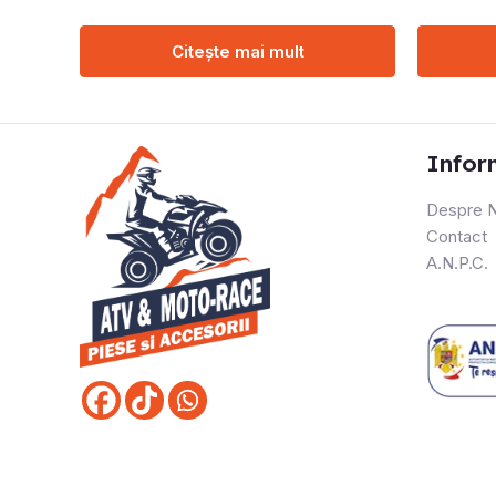
Citește mai mult
Infor
Despre N
Contact
A.N.P.C.