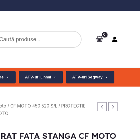
ts
re
ATV-uri Linhai
ATV-uri Segway
oto
/
CF MOTO 450 520 S/L
/ PROTECTIE
MOTO
BRAT FATA STANGA CF MOTO