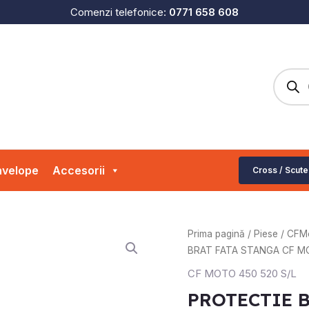
Comenzi telefonice:
0771 658 608
Produc
search
velope
Accesorii
Cross / Scute
Cantitate
Prima pagină
/
Piese
/
CFM
PROTECTIE
BRAT FATA STANGA CF 
BRAT
CF MOTO 450 520 S/L
FATA
PROTECTIE 
STANGA