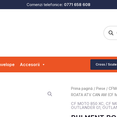
Comenzi telefonice:
0771 658 608
Produc
search
velope
Accesorii
Cross / Scute
Cantitate
Prima pagină
/
Piese
/
CFM
RULMENT
ROATA ATV CAN AM (CF 
ROATA
CF MOTO 850 XC
,
CF MO
ATV
OUTLANDER G1
,
OUTLA
CAN