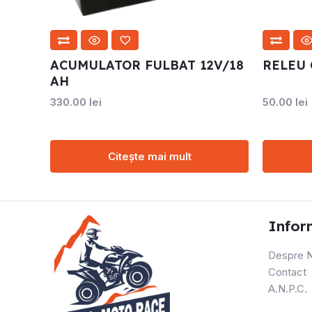
ACUMULATOR FULBAT 12V/18
RELEU
AH
330.00
lei
50.00
lei
Citește mai mult
Infor
Despre N
Contact
A.N.P.C.