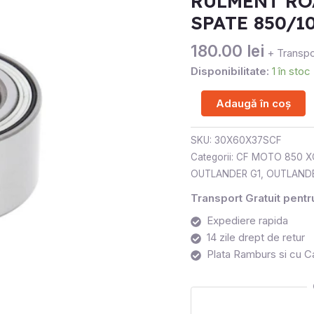
RULMENT RO
AM
SPATE 850/1
(CF
MOTO
180.00
lei
+ Transpo
SPATE
Disponibilitate:
1 în stoc
850/1000)
Adaugă în coș
SKU:
30X60X37SCF
Categorii:
CF MOTO 850 X
OUTLANDER G1
,
OUTLAND
Transport Gratuit pent
Expediere rapida
14 zile drept de retur
Plata Ramburs si cu C