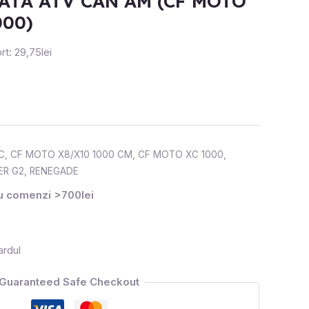
ATA ATV CAN AM (CF MOTO
000)
rt: 29,75lei
C
,
CF MOTO X8/X10 1000 CM
,
CF MOTO XC 1000
,
ER G2
,
RENEGADE
ru comenzi >700lei
ardul
Guaranteed Safe Checkout