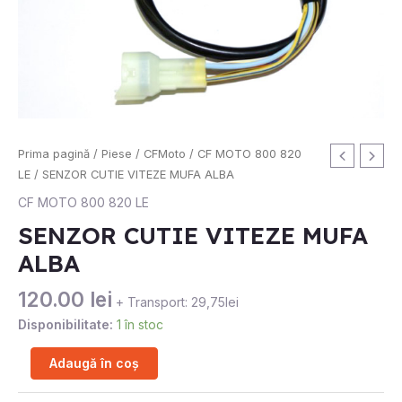
Cantitate
Prima pagină
/
Piese
/
CFMoto
/
CF MOTO 800 820
SENZOR
LE
/ SENZOR CUTIE VITEZE MUFA ALBA
CUTIE
CF MOTO 800 820 LE
VITEZE
SENZOR CUTIE VITEZE MUFA
MUFA
ALBA
ALBA
120.00
lei
+ Transport: 29,75lei
Disponibilitate:
1 în stoc
Adaugă în coș