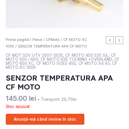
Prima pagină
/
Piese
/
CFMoto
/
CF MOTO XC
1000
/ SENZOR TEMPERATURA APA CF MOTO
CF MOT SSV UTV 2007-2025
,
CF MOTO 450 520 S/L
,
CF
MOTO 550 / 600
,
CF MOTO 625 TOURING +OVERLAND
,
CF
MOTO 850 XC
,
CF MOTO GOES 450
,
CF MOTO X4 X5
,
CF
MOTO XC 1000
SENZOR TEMPERATURA APA
CF MOTO
145.00
lei
+ Transport: 29,75lei
Stoc epuizat
Anunță-mă când revine în stoc