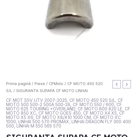
Cantitate
Prima pagină
/
Piese
/
CFMoto
/
CF MOTO 450 520
SIGURANTA
S/L
/ SIGURANTA SUPAPA CF MOTO LINHAI
SUPAPA
CF MOT SSV UTV 2007-2025
,
CF MOTO 450 520 S/L
,
CF
MOTO 500 500-2 500A 500-2A
,
CF MOTO 550 / 600
,
CF
CF
MOTO 625 TOURING +OVERLAND
,
CF MOTO 800 820 LE
,
CF
MOTO
MOTO 850 XC
,
CF MOTO GOES 450
,
CF MOTO X4 X5
,
CF
MOTO X5 X6
,
CF MOTO X8/X10 1000 CM
,
CF MOTO XC
LINHAI
1000
,
LINHAI 500 570 PROMAX
,
LINHAI DRAGON FLY 300 400
500
,
LINHAI M 550 565 570