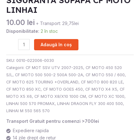
SIGURANTA SUPAPA CF MOTO
LINHAI
10.00
lei
+ Transport: 29,75lei
Disponibilitate:
2 în stoc
Adaugă în coș
SKU:
0010-022006-0030
Categorii:
CF MOT SSV UTV 2007-2025
,
CF MOTO 450 520
S/L
,
CF MOTO 500 500-2 500A 500-2A
,
CF MOTO 550 / 600
,
CF MOTO 625 TOURING +OVERLAND
,
CF MOTO 800 820 LE
,
CF MOTO 850 XC
,
CF MOTO GOES 450
,
CF MOTO X4 X5
,
CF
MOTO X5 X6
,
CF MOTO X8/X10 1000 CM
,
CF MOTO XC 1000
,
LINHAI 500 570 PROMAX
,
LINHAI DRAGON FLY 300 400 500
,
LINHAI M 550 565 570
Transport Gratuit pentru comenzi >700lei
Expediere rapida
14 zile drept de retur