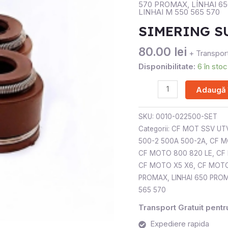
570 PROMAX
,
LINHAI 6
LINHAI
LINHAI M 550 565 570
SIMERING S
80.00
lei
+ Transport
Disponibilitate:
6 în stoc
Adaugă 
SKU:
0010-022500-SET
Categorii:
CF MOT SSV UT
500-2 500A 500-2A
,
CF M
CF MOTO 800 820 LE
,
CF
CF MOTO X5 X6
,
CF MOTO
PROMAX
,
LINHAI 650 PRO
565 570
Transport Gratuit pent
Expediere rapida