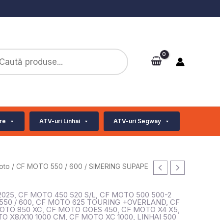
ts
re
ATV-uri Linhai
ATV-uri Segway
oto
/
CF MOTO 550 / 600
/ SIMERING SUPAPE
2025
,
CF MOTO 450 520 S/L
,
CF MOTO 500 500-2
50 / 600
,
CF MOTO 625 TOURING +OVERLAND
,
CF
OTO 850 XC
,
CF MOTO GOES 450
,
CF MOTO X4 X5
,
O X8/X10 1000 CM
,
CF MOTO XC 1000
,
LINHAI 500