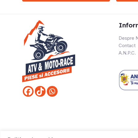
Infor
Despre N
Contact
A.N.P.C.