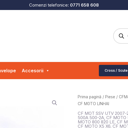
Comenzi telefonice:
0771 658 608
Produc
search
velope
Accesorii
Cross / Scute
Cantitate
Prima pagină
/
Piese
/
CFM
SIMERING
CF M0TO LINHAI
SUPAPE
CF MOT SSV UTV 2007-
CF
500A 500-2A
,
CF MOTO 5
MOTO 800 820 LE
,
CF M
M0TO
CF MOTO X5 X6
,
CF MOT