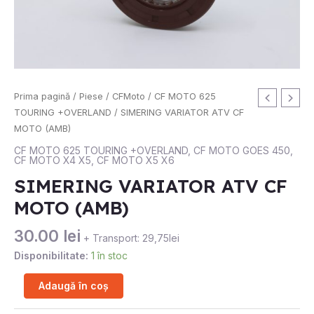
Cantitate
Prima pagină
/
Piese
/
CFMoto
/
CF MOTO 625
SIMERING
TOURING +OVERLAND
/ SIMERING VARIATOR ATV CF
VARIATOR
MOTO (AMB)
ATV
CF MOTO 625 TOURING +OVERLAND
,
CF MOTO GOES 450
,
CF MOTO X4 X5
,
CF MOTO X5 X6
CF
MOTO
SIMERING VARIATOR ATV CF
(AMB)
MOTO (AMB)
30.00
lei
+ Transport: 29,75lei
Disponibilitate:
1 în stoc
Adaugă în coș