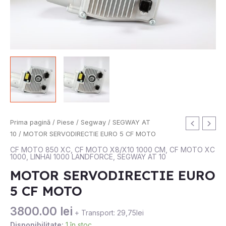
Cantitate
Prima pagină
/
Piese
/
Segway
/
SEGWAY AT
MOTOR
10
/ MOTOR SERVODIRECTIE EURO 5 CF MOTO
SERVODIRECTIE
CF MOTO 850 XC
,
CF MOTO X8/X10 1000 CM
,
CF MOTO XC
1000
,
LINHAI 1000 LANDFORCE
,
SEGWAY AT 10
EURO
5
MOTOR SERVODIRECTIE EURO
CF
5 CF MOTO
MOTO
3800.00
lei
+ Transport: 29,75lei
Disponibilitate:
1 în stoc